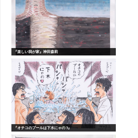
『楽しい我が家』神田森莉
『オチコのプールは下水にゃの 3』