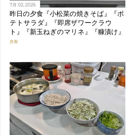
7月 02, 2026
昨日の夕食『小松菜の焼きそば』『ポ
テトサラダ』『即席ザワークラウ
ト』『新玉ねぎのマリネ』『糠漬け』
共有