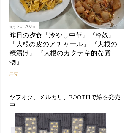
6月 20, 2026
昨日の夕食『冷やし中華』『冷奴』
『大根の皮のアチャール』 『大根の
糠漬け』 『大根のカクテキ的な煮
物』
共有
ヤフオク、メルカリ、BOOTHで絵を発売
中