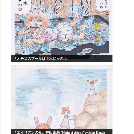
『オチコのプールは下水にゃの 1』
『エイリアンの夜』神田森莉 "Night of Aliens" by Mori Kanda