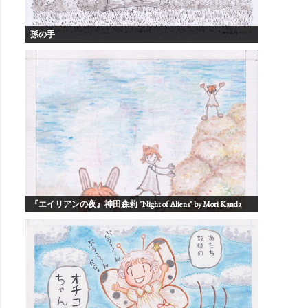
孫の手
『エイリアンの夜』神田森莉 "Night of Aliens" by Mori Kanda